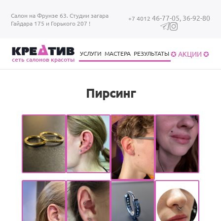
Перейти к основному содержанию
Салон на Фрунзе 63. Студии загара
46-77-05,
36-92-80
+7 4012
Гайдара 175 и Горького 207 !
✪ АКЦИИ ✪
УСЛУГИ
МАСТЕРА
РЕЗУЛЬТАТЫ
cеть салонов красоты
Уход за волосами
Уход за ногтями
Брови/ресницы
Загар в солярии
Уход за волосами
Пирсинг