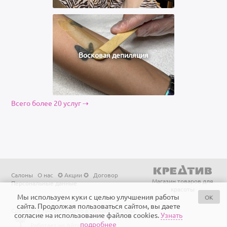
Восковая депиляция
Всего более 20 услуг ⇢
Салоны
О нас
✪ Акции ✪
Договор
Магазин товаров для
Персональные данные
красоты
Мы используем куки с целью улучшения работы
OK
сайта. Продолжая пользоваться сайтом, вы даете
Сделано в ЛА
Размещено в облаке Ариоры
согласие на использование файлов cookies.
Узнать
подробнее
Работает на Айтинити