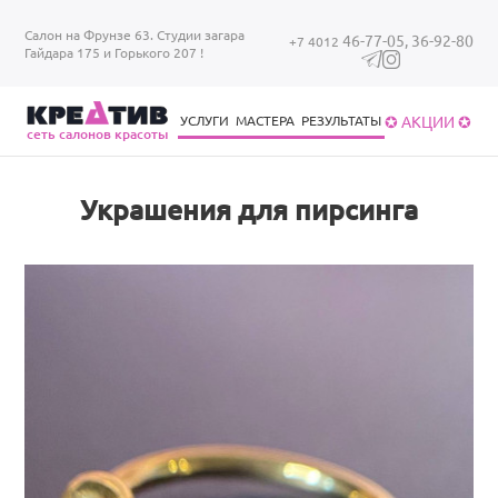
Перейти к основному содержанию
Салон на Фрунзе 63. Студии загара
46-77-05,
36-92-80
+7 4012
Гайдара 175 и Горького 207 !
✪ АКЦИИ ✪
УСЛУГИ
МАСТЕРА
РЕЗУЛЬТАТЫ
cеть салонов красоты
Уход за волосами
Уход за ногтями
Брови/ресницы
Загар в солярии
Уход за волосами
Украшения для пирсинга