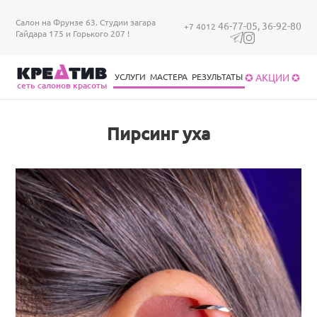
Перейти к основному содержанию
Салон на Фрунзе 63. Студии загара
46-77-05,
36-92-80
+7 4012
Гайдара 175 и Горького 207 !
✪ АКЦИИ ✪
УСЛУГИ
МАСТЕРА
РЕЗУЛЬТАТЫ
cеть салонов красоты
Уход за волосами
Уход за ногтями
Брови/ресницы
Загар в солярии
Уход за волосами
Пирсинг уха