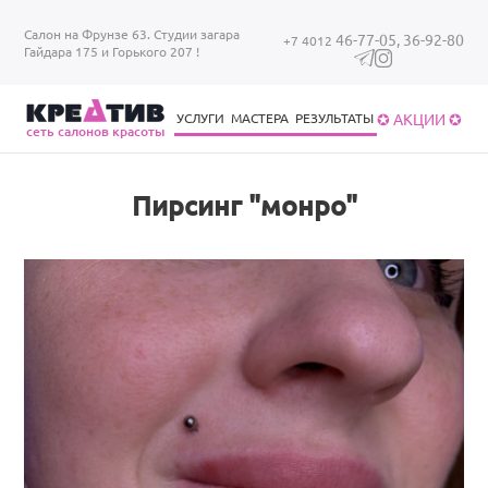
Перейти к основному содержанию
Салон на Фрунзе 63. Студии загара
46-77-05,
36-92-80
+7 4012
Гайдара 175 и Горького 207 !
✪ АКЦИИ ✪
УСЛУГИ
МАСТЕРА
РЕЗУЛЬТАТЫ
cеть салонов красоты
Уход за волосами
Уход за ногтями
Брови/ресницы
Загар в солярии
Уход за волосами
Пирсинг "монро"