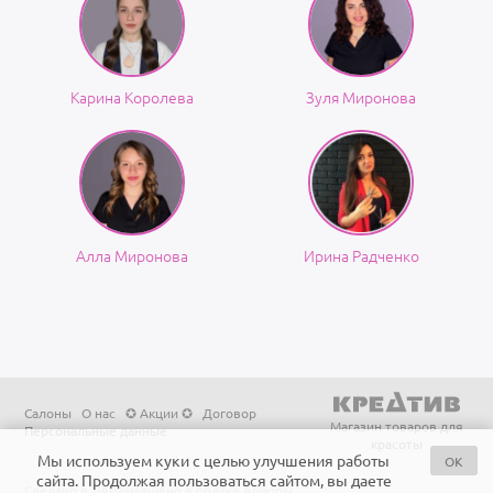
Карина Королева
Зуля Миронова
Алла Миронова
Ирина Радченко
Салоны
О нас
✪ Акции ✪
Договор
Магазин товаров для
Персональные данные
красоты
Мы используем куки с целью улучшения работы
OK
сайта. Продолжая пользоваться сайтом, вы даете
Сделано в ЛА
Размещено в облаке Ариоры