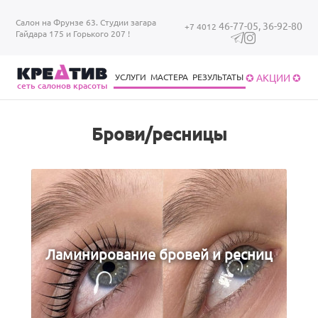
Перейти к основному содержанию
Салон на Фрунзе 63. Студии загара
46-77-05,
36-92-80
+7 4012
Гайдара 175 и Горького 207 !
✪ АКЦИИ ✪
УСЛУГИ
МАСТЕРА
РЕЗУЛЬТАТЫ
cеть салонов красоты
Уход за волосами
Уход за ногтями
Брови/ресницы
Загар в солярии
Уход за волосами
Брови/ресницы
Ламинирование бровей и ресниц