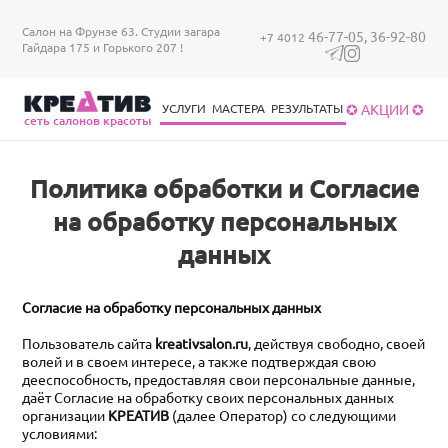
Перейти к основному содержанию
Салон на Фрунзе 63. Студии загара
46-77-05,
36-92-80
+7 4012
Гайдара 175 и Горького 207 !
✪ АКЦИИ ✪
УСЛУГИ
МАСТЕРА
РЕЗУЛЬТАТЫ
cеть салонов красоты
Уход за волосами
Уход за ногтями
Брови/ресницы
Загар в солярии
Уход за волосами
Политика обработки и Согласие
на обработку персональных
данных
Согласие на обработку персональных данных
Пользователь сайта
kreativsalon.ru
, действуя свободно, своей
волей и в своем интересе, а также подтверждая свою
дееспособность, предоставляя свои персональные данные,
даёт Согласие на обработку своих персональных данных
организации
КРЕАТИВ
(далее Оператор) со следующими
условиями: