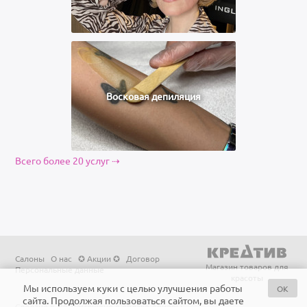
Восковая депиляция
Всего более 20 услуг ⇢
Салоны
О нас
✪ Акции ✪
Договор
Магазин товаров для
Персональные данные
красоты
Мы используем куки с целью улучшения работы
OK
сайта. Продолжая пользоваться сайтом, вы даете
Сделано в ЛА
Размещено в облаке Ариоры