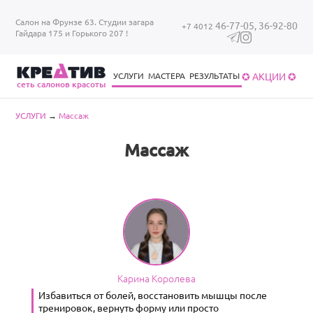
Перейти к основному содержанию
Салон на Фрунзе 63. Студии загара
46-77-05,
36-92-80
+7 4012
Гайдара 175 и Горького 207 !
✪ АКЦИИ ✪
УСЛУГИ
МАСТЕРА
РЕЗУЛЬТАТЫ
cеть салонов красоты
Уход за волосами
Уход за ногтями
Брови/ресницы
Загар в солярии
Уход за волосами
Вы здесь
УСЛУГИ
→
Массаж
Массаж
Карина Королева
Избавиться от болей, восстановить мышцы после
тренировок, вернуть форму или просто