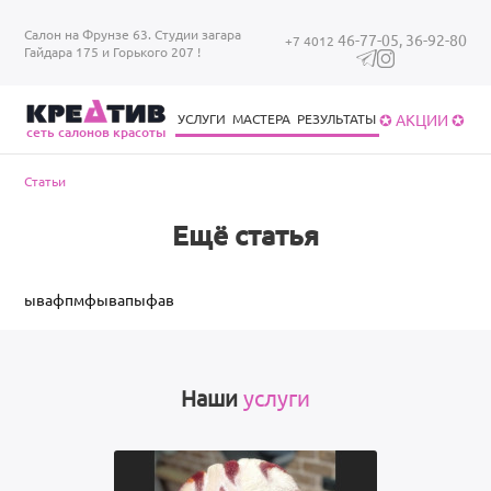
Перейти к основному содержанию
Салон на Фрунзе 63. Студии загара
46-77-05,
36-92-80
+7 4012
Гайдара 175 и Горького 207 !
✪ АКЦИИ ✪
УСЛУГИ
МАСТЕРА
РЕЗУЛЬТАТЫ
cеть салонов красоты
Уход за волосами
Уход за ногтями
Брови/ресницы
Загар в солярии
Уход за волосами
Вы здесь
Статьи
Ещё статья
ывафпмфывапыфав
Наши
услуги